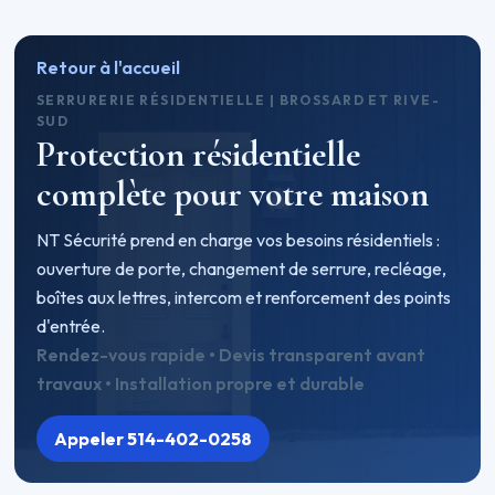
Retour à l'accueil
SERRURERIE RÉSIDENTIELLE | BROSSARD ET RIVE-
SUD
Protection résidentielle
complète pour votre maison
NT Sécurité prend en charge vos besoins résidentiels :
ouverture de porte, changement de serrure, recléage,
boîtes aux lettres, intercom et renforcement des points
d'entrée.
Rendez-vous rapide • Devis transparent avant
travaux • Installation propre et durable
Appeler 514-402-0258