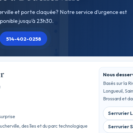
erville et porte claquée? Notre service d’urgence est
sponible jusqu’à 23h30.
514-402-0258
r
Nous desser
Basés sur la R
F
Longueuil, Sai
Brossard et da
Serrurier 
surprise
herville, des îles et du parc technologique
Serrurier 