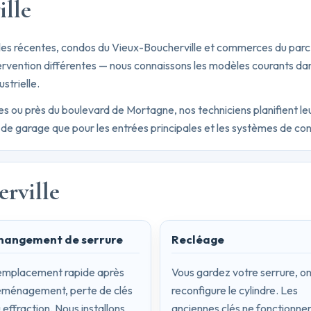
ille
ales récentes, condos du Vieux-Boucherville et commerces du parc
ervention différentes — nous connaissons les modèles courants d
strielle.
les ou près du boulevard de Mortagne, nos techniciens planifient l
 de garage que pour les entrées principales et les systèmes de con
erville
hangement de serrure
Recléage
mplacement rapide après
Vous gardez votre serrure, o
ménagement, perte de clés
reconfigure le cylindre. Les
 effraction. Nous installons
anciennes clés ne fonctionne