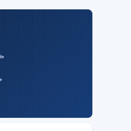
 de
le