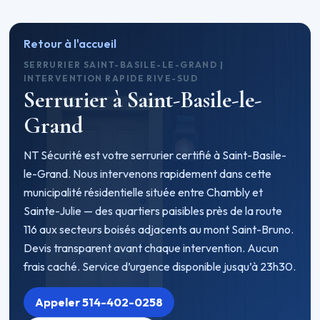
Retour à l'accueil
SERRURIER SAINT-BASILE-LE-GRAND |
INTERVENTION RAPIDE RIVE-SUD
Serrurier à Saint-Basile-le-
Grand
NT Sécurité est votre serrurier certifié à Saint-Basile-
le-Grand. Nous intervenons rapidement dans cette
municipalité résidentielle située entre Chambly et
Sainte-Julie — des quartiers paisibles près de la route
116 aux secteurs boisés adjacents au mont Saint-Bruno.
Devis transparent avant chaque intervention. Aucun
frais caché. Service d’urgence disponible jusqu’à 23h30.
Appeler 514-402-0258